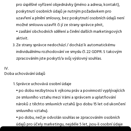
pro úspěšné vyřízení objednávky (jméno a adresa, kontakt),
poskytnutí osobních údajů je nutným požadavkem pro
uzavření a plnění smlouvy, bez poskytnutí osobních údajů není
možné smlouvu uzavřít či jí ze strany správce plnit,
• zasílání obchodních sdělení a činění dalších marketingových
aktivit.
Ze strany správce nedochází / dochází k automatickému
individuálnímu rozhodování ve smyslu čl. 22 GDPR. S takovým
zpracováním jste poskytl/a svůj výslovný souhlas.
IV.
Doba uchovávání údajů
Správce uchovává osobní údaje
• po dobu nezbytnou k výkonu práv a povinností vyplývajících
ze smluvního vztahu mezi Vámi a správcem a uplatňování
nároků z těchto smluvních vztahů (po dobu 15 let od ukončení
smluvního vztahu).
• po dobu, než je odvolán souhlas se zpracováním osobních
údajů pro účely marketingu, nejdéle 5 let, jsou-li osobní údaje