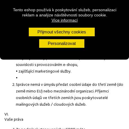
zpracovávány na základě souhlasu.
Po uplynutí doby uchovávání osobních údajů správce osobní
Tento eshop používá k poskytování služeb, personalizaci
údaje vymaže.
reklam a analýze návštěvnosti soubory cookie.
Více informací
V.
Příjemci osobních údajů (subdodavatelé správce)
Přijmout všechny cookies
Příjemci osobních údajů jsou osoby
Personalizovat
• podílející se na dodání zboží / služeb / realizaci plateb na
základě smlouvy,
• zajišťující služby provozování e-shopu a další služby v
souvislosti s provozováním e-shopu,
• zajišťující marketingové služby.
•
Správce nemá v úmyslu předat osobní údaje do třetí země (do
země mimo EU) nebo mezinárodní organizaci. Příjemci
osobních údajů ve třetích zemích jsou poskytovatelé
mailingových služeb / cloudových služeb.
VI.
Vaše práva