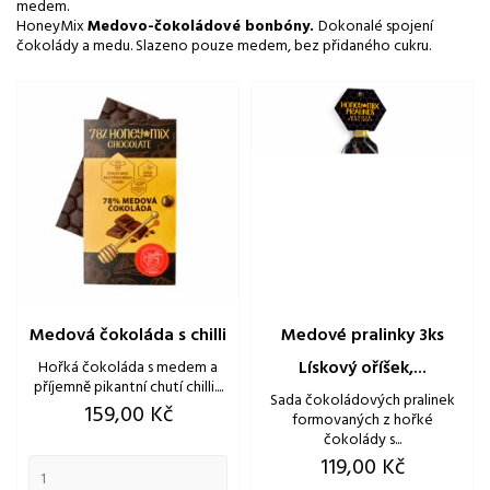
medem.
HoneyMix
Medovo-čokoládové bonbóny.
Dokonalé spojení
čokolády a medu. Slazeno pouze medem, bez přidaného cukru.
Medová čokoláda s chilli
Medové pralinky 3ks
Lískový oříšek,...
Hořká čokoláda s medem a
příjemně pikantní chutí chilli....
Sada čokoládových pralinek
Cena
159,00 Kč
formovaných z hořké
čokolády s...
Cena
119,00 Kč