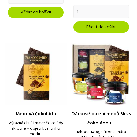
Přidat do košíku
Přidat do košíku
Medová čokoláda
Dárkové balení medů 3ks s
čokoládou...
Výrazná chuť tmavé čokolády
zkrotne v objetí kvalitního
Jahoda 140g, Citron a máta
medu...