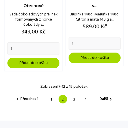
Ořechové
s...
Sada čokoládových pralinek
Brusinka 140g, Meruňka 140g,
formovaných z hořké
Citron a máta 140 g a...
čokolády s...
Cena
589,00 Kč
Cena
349,00 Kč
Přidat do košíku
Přidat do košíku
Zobrazení 7-12 z 19 položek
Předchozí
Další
1
2
3
4

