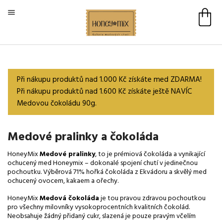

Při nákupu produktů nad 1.000 Kč získáte med ZDARMA!
Při nákupu produktů nad 1.600 Kč získáte ještě NAVÍC
Medovou čokoládu 90g.
Medové pralinky a čokoláda
HoneyMix
Medové pralinky
, to je prémiová čokoláda a vynikající
ochucený med Honeymix – dokonalé spojení chutí v jedinečnou
pochoutku. Výběrová 71% hořká čokoláda z Ekvádoru a skvělý med
ochucený ovocem, kakaem a ořechy.
HoneyMix
Medová čokoláda
je tou pravou zdravou pochoutkou
pro všechny milovníky vysokoprocentních kvalitních čokolád.
Neobsahuje žádný přidaný cukr, slazená je pouze pravým včelím