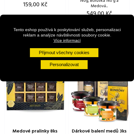
140g, Borůvka 140 g a
Cena
159,00 Kč
Medová...
Cena
549,00 Kč
Tento eshop používá k poskytování služeb, personalizaci
reklam a analýze návštěvnosti soubory cookie.
Přidat do košíku
Více informací
Přidat do košíku
Přijmout všechny cookies
Personalizovat
Medové pralinky 8ks
Dárkové balení medů 3ks