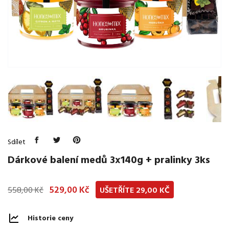
Sdílet
Dárkové balení medů 3x140g + pralinky 3ks
529,00 Kč
558,00 Kč
UŠETŘÍTE 29,00 KČ
Historie ceny