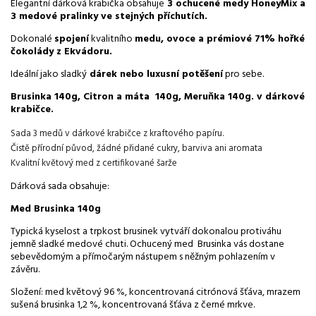
Elegantní dárková krabička obsahuje
3 ochucené medy HoneyMix a
3 medové pralinky ve stejných příchutích.
Dokonalé
spojení
kvalitního
medu, ovoce a prémiové 71% hořké
čokolády z Ekvádoru.
Ideální jako sladký
dárek nebo luxusní potěšení
pro sebe.
Brusinka 140g, Citron a máta
140g
, Meruňka
140g
.
v dárkové
krabičce.
Sada 3 medů v dárkové krabičce z kraftového papíru.
Čistě přírodní původ, žádné přidané cukry, barviva ani aromata
Kvalitní květový med z certifikované šarže
Dárková sada obsahuje:
Med Brusinka 140g
Typická kyselost a trpkost brusinek vytváří dokonalou protiváhu
jemně sladké medové chuti. Ochucený med Brusinka vás dostane
sebevědomým a přímočarým nástupem s něžným pohlazením v
závěru.
Složení: med květový 96 %, koncentrovaná citrónová šťáva, mrazem
sušená brusinka 1,2 %, koncentrovaná šťáva z černé mrkve.