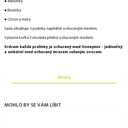
● Meruňka
● Brusinka
● Citron a máta
Sada obsahuje 3 pralinky naplněné ochuceným medem.
Výrazná hořká čokoláda plněná ochuceným medem.
Srdcem každé pralinky je ochucený med Honeymix - jedinečný
a unikátní med ochucený mrazem sušeným ovocem.
Detaily
MOHLO BY SE VÁM LÍBIT