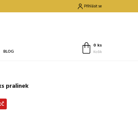
Přihlásit se
0 ks
BLOG
Košík
s pralinek
KČ