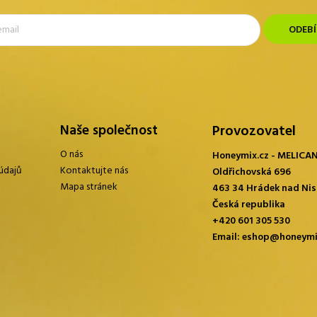
Naše společnost
Provozovatel
O nás
Honeymix.cz - MELICANT
údajů
Kontaktujte nás
Oldřichovská 696
Mapa stránek
463 34 Hrádek nad Ni
Česká republika
+420 601 305 530
Email:
eshop@honeymi