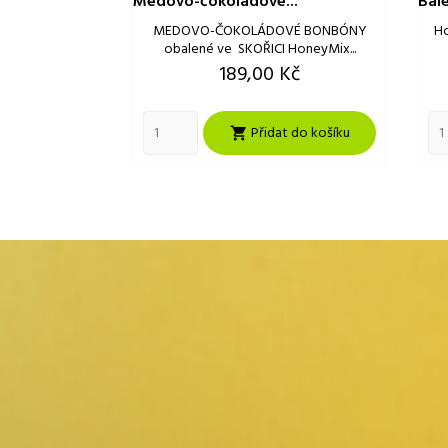
Medovo-čokoládové...
Bal
MEDOVO-ČOKOLÁDOVÉ BONBÓNY
Ho
obalené ve SKOŘICI HoneyMix...
Cena
189,00 Kč
Přidat do košíku
