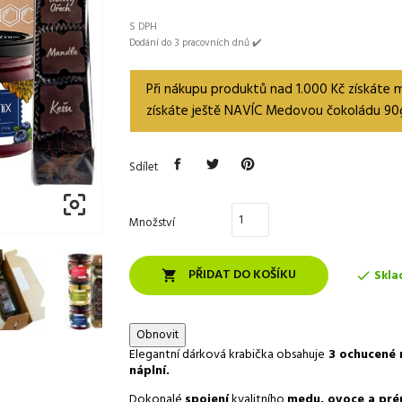
S DPH
Dodání do 3 pracovních dnů ✔️
Při nákupu produktů nad 1.000 Kč získáte
získáte ještě NAVÍC Medovou čokoládu 90
Sdílet

Množství
PŘIDAT DO KOŠÍKU
Skla


Elegantní dárková krabička obsahuje
3 ochucené 
náplní.
Dokonalé
spojení
kvalitního
medu, ovoce a pré