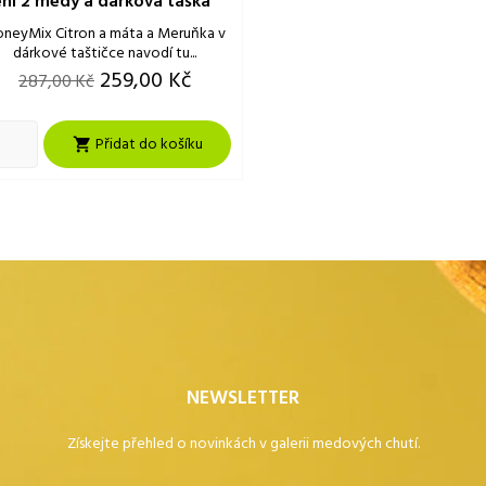
ení 2 medy a dárková taška
neyMix Citron a máta a Meruňka v
dárkové taštičce navodí tu...
Běžná
Cena
259,00 Kč
287,00 Kč
cena
Přidat do košíku

NEWSLETTER
Získejte přehled o novinkách v galerii medových chutí.