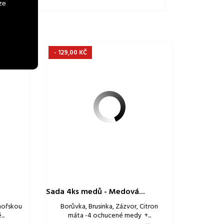
ze
- 129,00 KČ
Sada 4ks medů - Medová...
mořskou
Borůvka, Brusinka, Zázvor, Citron
..
máta -4 ochucené medy +...