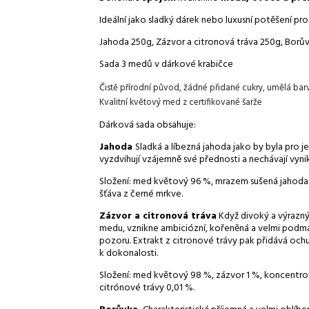
Ideální jako sladký dárek nebo luxusní potěšení pro
Jahoda 250g, Zázvor a citronová tráva 250g, Borův
Sada 3 medů v dárkové krabičce
Čistě přírodní původ, žádné přidané cukry, umělá bar
Kvalitní květový med z certifikované šarže
Dárková sada obsahuje:
Jahoda
Sladká a líbezná jahoda jako by byla pro 
vyzdvihují vzájemně své přednosti a nechávají vyn
Složení: med květový 96 %, mrazem sušená jahoda
šťáva z černé mrkve.
Zázvor a citronová tráva
Když divoký a výrazn
medu, vznikne ambiciózní, kořeněná a velmi podma
pozoru. Extrakt z citronové trávy pak přidává oc
k dokonalosti.
Složení: med květový 98 %, zázvor 1 %, koncentrov
citrónové trávy 0,01 %.