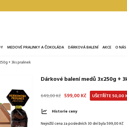
DY
MEDOVÉ PRALINKY A ČOKOLÁDA
DÁRKOVÁ BALENÍ
AKCE
O NÁS
50g + 3ks pralinek
Dárkové balení medů 3x250g + 3k
599,00 Kč
649,00 Kč
UŠETŘÍTE 50,00 
Historie ceny
Nejnižší cena za posledních 30 dní byla
599,00 Kč