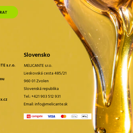
Slovensko
E s.r.o.
MELICANTE s.r.o.
Lieskovská cesta 485/21
sou
960 01 Zvolen
Slovenská republika
Tel.:
+421 903 512 931
x.cz
Email:
info@melicante.sk