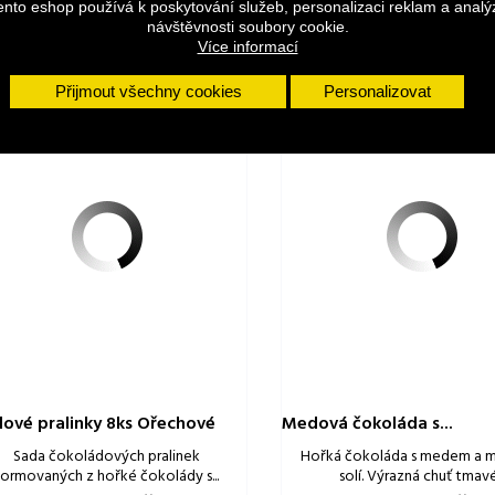
ento eshop používá k poskytování služeb, personalizaci reklam a analý
návštěvnosti soubory cookie.
Více informací
Přijmout všechny cookies
Personalizovat
ové pralinky 8ks Ořechové
Medová čokoláda s...
Sada čokoládových pralinek
Hořká čokoláda s medem a 
formovaných z hořké čokolády s...
solí. Výrazná chuť tmavé.