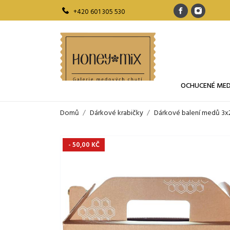
+420 601 305 530
OCHUCENÉ ME
Domů
Dárkové krabičky
Dárkové balení medů 3x2
- 50,00 KČ