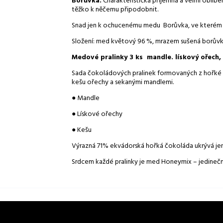
Borůvka.
Charakteristická příjemná a velmi oblíbená
těžko k něčemu připodobnit.
Snad jen k ochucenému medu Borůvka, ve kterém n
Složení: med květový 96 %, mrazem sušená borůvka
Medové pralinky 3 ks mandle. lískový ořech,
Sada čokoládových pralinek formovaných z hořké č
kešu ořechy a sekanými mandlemi.
● Mandle
● Lískové ořechy
● Kešu
Výrazná 71% ekvádorská hořká čokoláda ukrývá 
Srdcem každé pralinky je med Honeymix – jedinečn