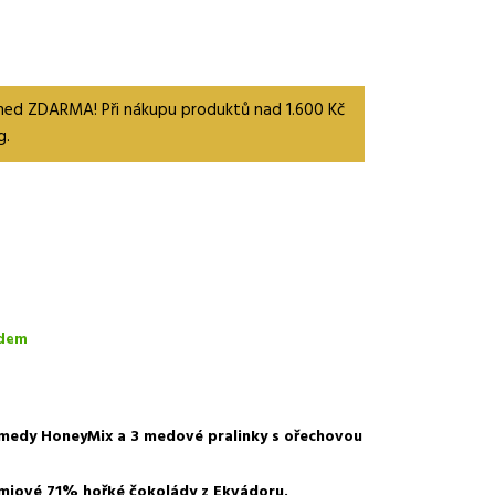
 med ZDARMA! Při nákupu produktů nad 1.600 Kč
g.
dem
medy HoneyMix a 3 medové pralinky s ořechovou
miové 71% hořké čokolády z Ekvádoru.