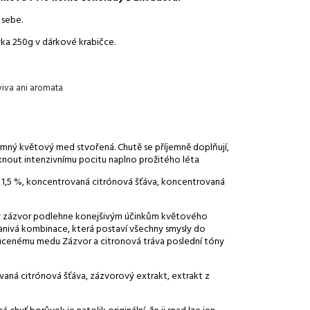
 sebe.
ka 250g v dárkové krabičce.
viva ani aromata
jemný květový med stvořená. Chutě se příjemně doplňují,
iknout intenzivnímu pocitu naplno prožitého léta
 1,5 %, koncentrovaná citrónová šťáva, koncentrovaná
ý zázvor podlehne konejšivým účinkům květového
nivá kombinace, která postaví všechny smysly do
hucenému medu Zázvor a citronová tráva poslední tóny
aná citrónová šťáva, zázvorový extrakt, extrakt z