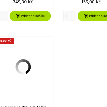
Cena
Cena
349,00 Kč
159,00 Kč
Přidat do košíku
Přidat do ko


28,00 KČ