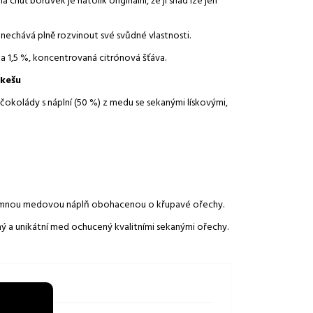
 chuť borůvek je natolik originální, že ji snad lze jen
echává plně rozvinout své svůdné vlastnosti.
 1,5 %, koncentrovaná citrónová šťáva.
 kešu
okolády s náplní (50 %) z medu se sekanými lískovými,
jemnou medovou náplň obohacenou o křupavé ořechy.
ý a unikátní med ochucený kvalitními sekanými ořechy.