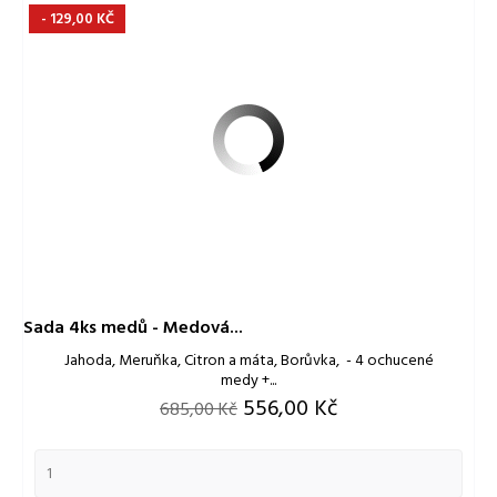
- 129,00 KČ
Sada 4ks medů - Medová...
Jahoda, Meruňka, Citron a máta, Borůvka, - 4 ochucené
medy +...
Běžná
Cena
556,00 Kč
685,00 Kč
cena