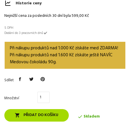
Historie ceny
Nejnižší cena za posledních 30 dní byla
599,00 Kč
S DPH
Dodání do 3 pracovních dnů ✔️
Při nákupu produktů nad 1.000 Kč získáte med ZDARMA!
Při nákupu produktů nad 1.600 Kč získáte ještě NAVÍC
Medovou čokoládu 90g.
Sdílet
Množství
PŘIDAT DO KOŠÍKU

Skladem
