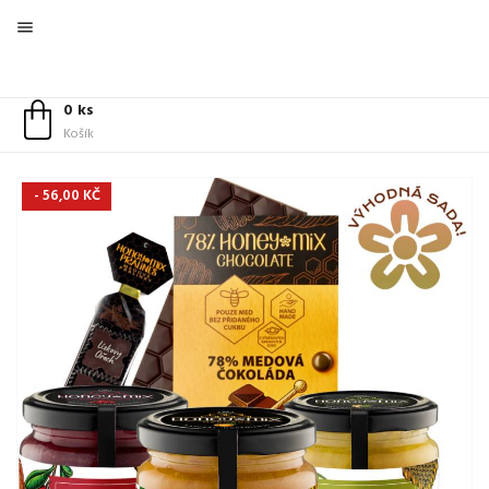

0 ks
Košík
- 56,00 KČ