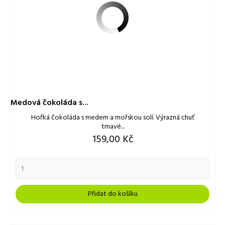
Medová čokoláda s...
Hořká čokoláda s medem a mořskou solí. Výrazná chuť
tmavé...
Cena
159,00 Kč
Přidat do košíku