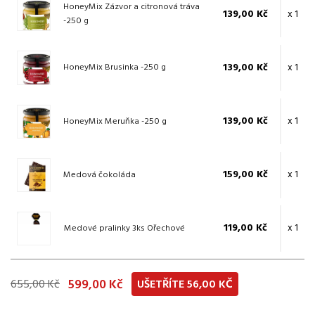
HoneyMix Zázvor a citronová tráva
139,00 Kč
x 1
-250 g
139,00 Kč
x 1
HoneyMix Brusinka -250 g
139,00 Kč
x 1
HoneyMix Meruňka -250 g
159,00 Kč
x 1
Medová čokoláda
119,00 Kč
x 1
Medové pralinky 3ks Ořechové
599,00 Kč
655,00 Kč
UŠETŘÍTE 56,00 KČ