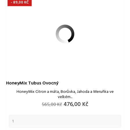
- 89,00 KČ
HoneyMix Tubus Ovocný
HoneyMix Citron a máta, Borůvka, Jahoda a Meruňka ve
velkém...
Běžná
Cena
476,00 Kč
565,00 Kč
cena