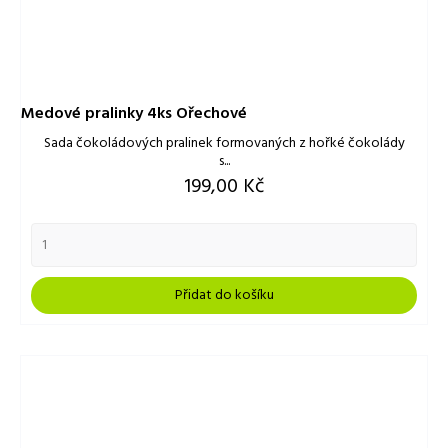
Medové pralinky 4ks Ořechové
Sada čokoládových pralinek formovaných z hořké čokolády
s...
Cena
199,00 Kč
Přidat do košíku