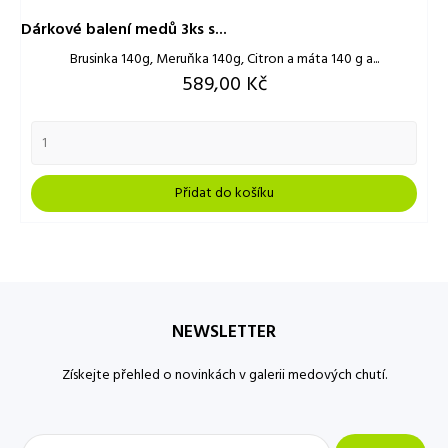
Dárkové balení medů 3ks s...
Brusinka 140g, Meruňka 140g, Citron a máta 140 g a...
Cena
589,00 Kč
Přidat do košíku
NEWSLETTER
Získejte přehled o novinkách v galerii medových chutí.