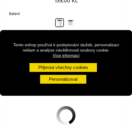
Cena
139,00 Kč
Balení
140
250
g
g
250g
140g
Tento eshop používá k poskytování služeb, personalizaci
reklam a analýze návštěvnosti soubory cookie.
Více informací
Přidat do košíku
Přijmout všechny cookies
Personalizovat