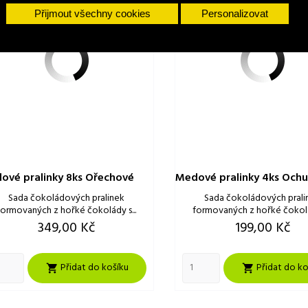
Přijmout všechny cookies
Personalizovat
ové pralinky 8ks Ořechové
Medové pralinky 4ks Och
Sada čokoládových pralinek
Sada čokoládových prali
formovaných z hořké čokolády s...
formovaných z hořké čokolád
Cena
Cena
349,00 Kč
199,00 Kč
Přidat do košíku
Přidat do ko

