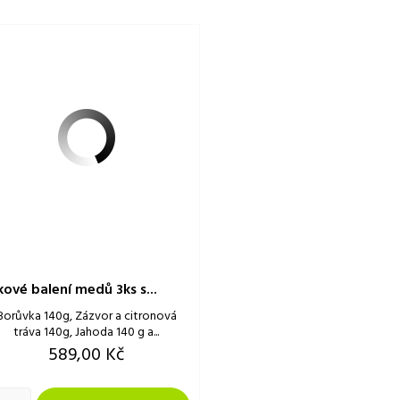
ové balení medů 3ks s...
Borůvka 140g, Zázvor a citronová
tráva 140g, Jahoda 140 g a...
Cena
589,00 Kč