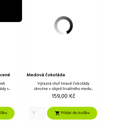
ucené
Medová čokoláda
nek
Výrazná chuť tmavé čokolády
y s...
zkrotne v objetí kvalitního medu...
Cena
159,00 Kč
šíku
Přidat do košíku
