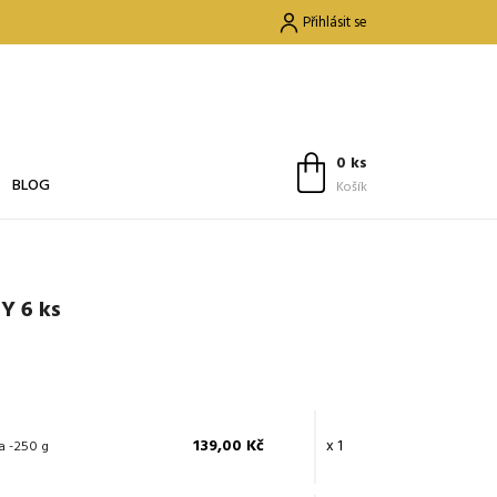
Přihlásit se
0 ks
BLOG
Košík
Y 6 ks
139,00 Kč
x 1
a -250 g