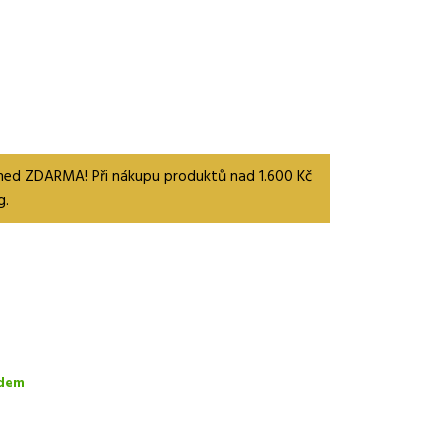
 med ZDARMA! Při nákupu produktů nad 1.600 Kč
g.
dem