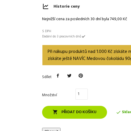
Historie ceny
Nejnižší cena za posledních 30 dní byla
749,00 Kč
S DPH
Dodání do 3 pracovních dnů ✔️
Při nákupu produktů nad 1.000 Kč získáte
získáte ještě NAVÍC Medovou čokoládu 90
Sdílet
Množství
PŘIDAT DO KOŠÍKU
Skla

