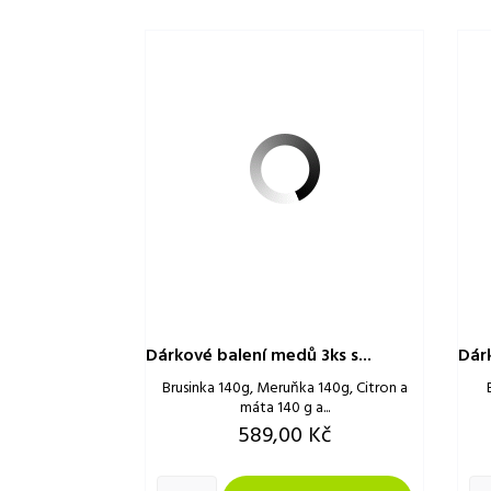
Dárkové balení medů 3ks s...
Dárk
Brusinka 140g, Meruňka 140g, Citron a
máta 140 g a...
Cena
589,00 Kč