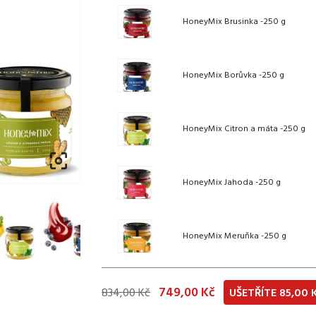
HoneyMix Brusinka -250 g
HoneyMix Borůvka -250 g
HoneyMix Citron a máta -250 g

HoneyMix Jahoda -250 g
HoneyMix Meruňka -250 g
749,00 Kč
834,00 Kč
UŠETŘÍTE 85,00 