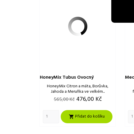
HoneyMix Tubus Ovocný
Med
HoneyMix Citron a máta, Borůvka,
Jahoda a Meruňka ve velkém...
Běžná
Cena
476,00 Kč
565,00 Kč
cena
Přidat do košíku
