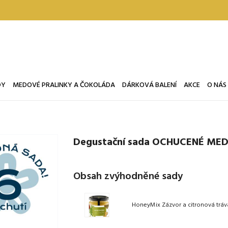
DY
MEDOVÉ PRALINKY A ČOKOLÁDA
DÁRKOVÁ BALENÍ
AKCE
O NÁS
Degustační sada OCHUCENÉ MED
Obsah zvýhodněné sady
HoneyMix Zázvor a citronová tráv