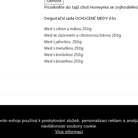
Pronikněte do tajů chutí Honeymix se zvýhodněnou
Degustační sada OCHUCENÉ MEDY 6 ks
Med s citron a mátou 250g
Med se zázvorem a citronovou trávou 250g
Med s jahodou 250g
Med s meruňkou 250g
Med s borůvkou 250g
Med s brusinkou 250g
ento eshop používá k poskytování služeb, personalizaci reklam a analý
návštěvnosti soubory cookie.
Více informací