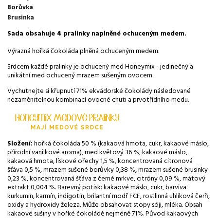
Borůvka
Brusinka
Sada obsahuje 4 pralinky naplněné ochuceným medem.
Výrazná hořká čokoláda plněná ochuceným medem.
Srdcem každé pralinky je ochucený med Honeymix - jedinečný a
unikátní med ochucený mrazem sušeným ovocem.
Vychutnejte si křupnutí 71% ekvádorské čokolády následované
nezaměnitelnou kombinací ovocné chuti a prvotřídního medu.
Složení:
hořká čokoláda 50 % (kakaová hmota, cukr, kakaové máslo,
přírodní vanilkové aroma), med květový 36 %, kakaové máslo,
kakaová hmota, lískové ořechy 1,5 %, koncentrovaná citronová
šťáva 0,5 %, mrazem sušené borůvky 0,38 %, mrazem sušené brusinky
0,23 %, koncentrovaná šťáva z černé mrkve, citróny 0,09 %, mátový
extrakt 0,004 %. Barevný potisk: kakaové máslo, cukr, barviva:
kurkumin, karmín, indigotin, brilantní modř FCF, rostlinná uhlíková čerň,
oxidy a hydroxidy železa. Může obsahovat stopy sóji, mléka. Obsah
kakaové sušiny v hořké čokoládě nejméně 71%. Původ kakaových