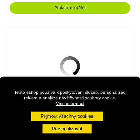
Přidat do košíku
Tento eshop používá k poskytování služeb, personalizaci
reklam a analýze návštěvnosti soubory cookie.
Více informací
Přijmout všechny cookies
Medové pralinky 4ks Ořechové
Sada čokoládových pralinek formovaných z hořké čokolády
Personalizovat
s...