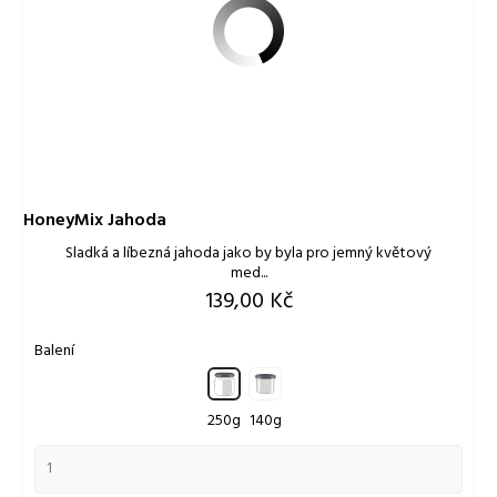
HoneyMix Jahoda
Sladká a líbezná jahoda jako by byla pro jemný květový
med...
Cena
139,00 Kč
Balení
140
250
g
g
250g
140g