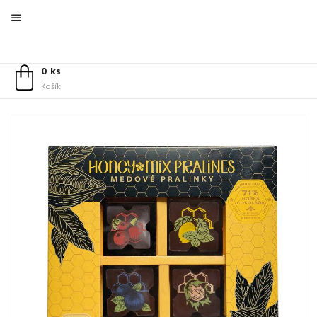

0 ks
Košík