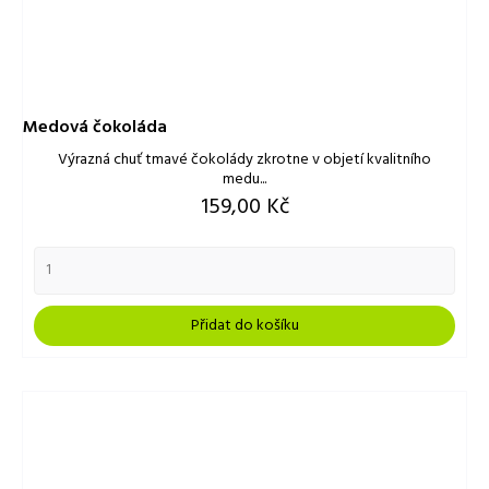
Medová čokoláda
Výrazná chuť tmavé čokolády zkrotne v objetí kvalitního
medu...
Cena
159,00 Kč
Přidat do košíku