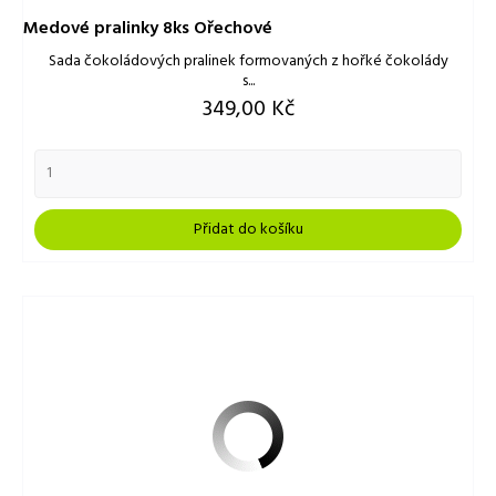
Medové pralinky 8ks Ořechové
Sada čokoládových pralinek formovaných z hořké čokolády
s...
Cena
349,00 Kč
Přidat do košíku