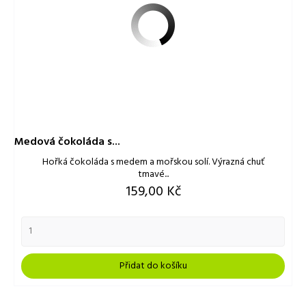
Medová čokoláda s...
Hořká čokoláda s medem a mořskou solí. Výrazná chuť
tmavé...
Cena
159,00 Kč
Přidat do košíku