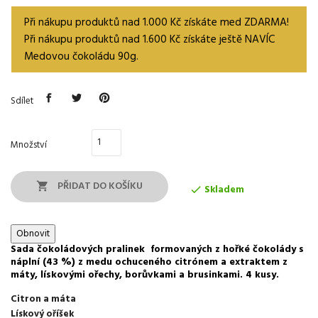
Při nákupu produktů nad 1.000 Kč získáte med ZDARMA!
Při nákupu produktů nad 1.600 Kč získáte ještě NAVÍC
Medovou čokoládu 90g.
Sdílet
Množství
PŘIDAT DO KOŠÍKU

Skladem

Sada čokoládových pralinek formovaných z hořké čokolády s
náplní (43 %) z medu ochuceného citrónem a extraktem z
máty, lískovými ořechy, borůvkami a brusinkami. 4 kusy.
Citron a máta
Lískový oříšek