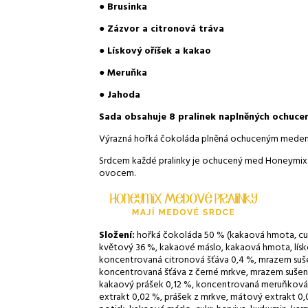
●
Brusinka
●
Zázvor a citronová tráva
●
Lískový oříšek a kakao
●
Meruňka
●
Jahoda
Sada obsahuje 8 pralinek naplněných ochuce
Výrazná hořká čokoláda plněná ochuceným mede
Srdcem každé pralinky je ochucený med Honeymix
ovocem.
Složení:
hořká čokoláda 50 % (kakaová hmota, cuk
květový 36 %, kakaové máslo, kakaová hmota, lísk
koncentrovaná citronová šťáva 0,4 %, mrazem suš
koncentrovaná šťáva z černé mrkve, mrazem sušené
kakaový prášek 0,12 %, koncentrovaná meruňková š
extrakt 0,02 %, prášek z mrkve, mátový extrakt 0,