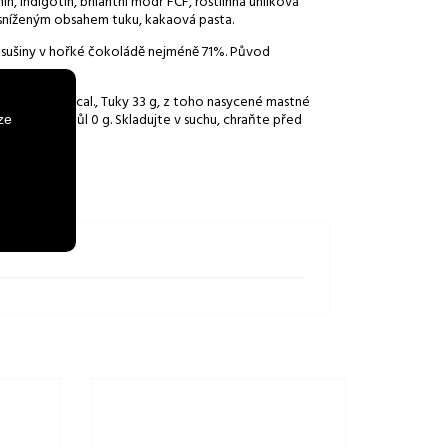
ín, indigotin, brilantní modř FCF, rostlinná uhlíková
 sníženým obsahem tuku, kakaová pasta.
 sušiny v hořké čokoládě nejméně 71%. Původ
02 kJ/502 kcal., Tuky 33 g, z toho nasycené mastné
koviny 5,4 g, Sůl 0 g. Skladujte v suchu, chraňte před
ze