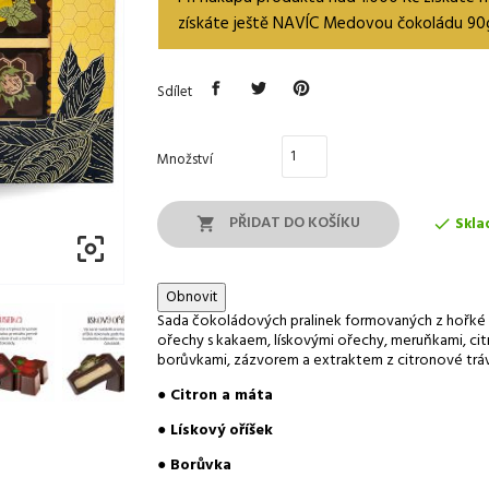
získáte ještě NAVÍC Medovou čokoládu 90
Sdílet
Množství
PŘIDAT DO KOŠÍKU
Skla



Sada čokoládových pralinek formovaných z hořké 
ořechy s kakaem, lískovými ořechy, meruňkami, cit
borůvkami, zázvorem a extraktem z citronové trá
●
Citron a máta
●
Lískový oříšek
●
Borůvka