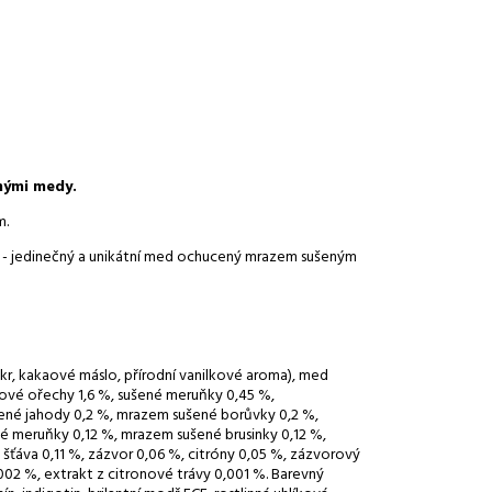
nými medy.
m.
 - jedinečný a unikátní med ochucený mrazem sušeným
r, kakaové máslo, přírodní vanilkové aroma), med
ové ořechy 1,6 %, sušené meruňky 0,45 %,
ené jahody 0,2 %, mrazem sušené borůvky 0,2 %,
 meruňky 0,12 %, mrazem sušené brusinky 0,12 %,
ťáva 0,11 %, zázvor 0,06 %, citróny 0,05 %, zázvorový
002 %, extrakt z citronové trávy 0,001 %. Barevný