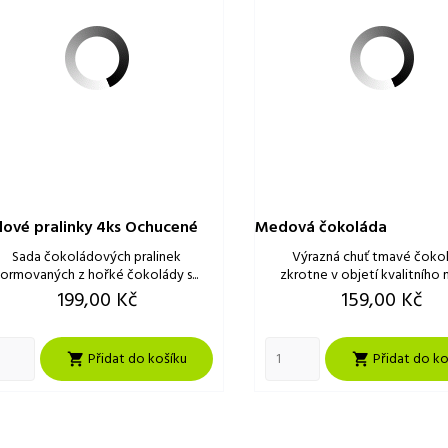
ové pralinky 4ks Ochucené
Medová čokoláda
Sada čokoládových pralinek
Výrazná chuť tmavé čoko
formovaných z hořké čokolády s...
zkrotne v objetí kvalitního 
Cena
Cena
199,00 Kč
159,00 Kč
Přidat do košíku
Přidat do ko

