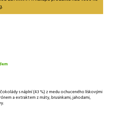
g.
dem
čokolády s náplní (43 %) z medu ochuceného lískovými
rónem a extraktem z máty, brusinkami, jahodami,
vy.