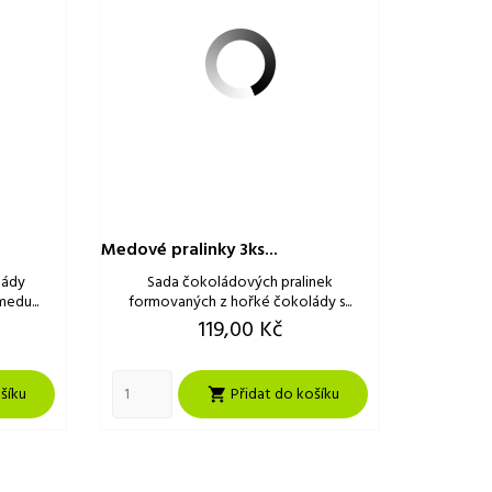
Medové pralinky 3ks...
lády
Sada čokoládových pralinek
medu...
formovaných z hořké čokolády s...
Cena
119,00 Kč
šíku
Přidat do košíku
