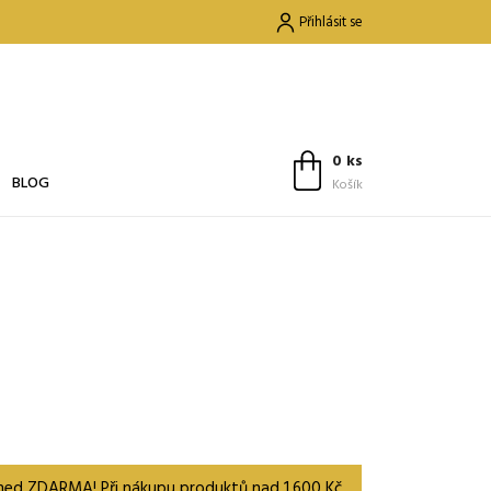
Přihlásit se
0 ks
BLOG
Košík
 med ZDARMA! Při nákupu produktů nad 1.600 Kč