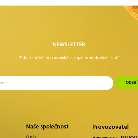
NEWSLETTER
Získejte přehled o novinkách v galerii medových chutí.
Naše společnost
Provozovatel
O nás
Honeymix.cz - MELICANT