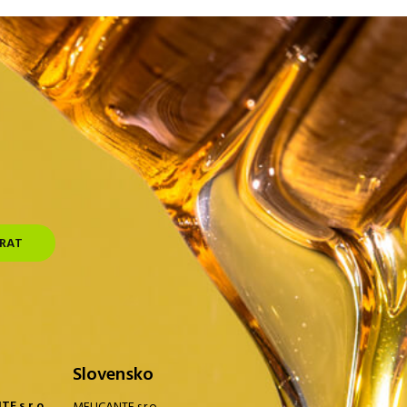
Slovensko
E s.r.o.