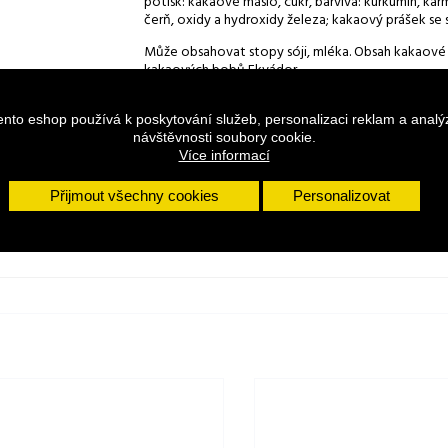
potisk: kakaové máslo, cukr, barviva: kurkumin, karm
čerň, oxidy a hydroxidy železa; kakaový prášek se
Může obsahovat stopy sóji, mléka. Obsah kakaové
kakaových bobů Ekvádor.
Výživové údaje na 100 g:
Energetická hodnota 21
kyseliny 19 g, Sacharidy 44 g, z toho cukry 41 g, Bíl
ento eshop používá k poskytování služeb, personalizaci reklam a analý
teplem a přímým slunečním zářením.
návštěvnosti soubory cookie.
Více informací
Hmotnost: 96 g (8 x 12 g).
Přijmout všechny cookies
Personalizovat