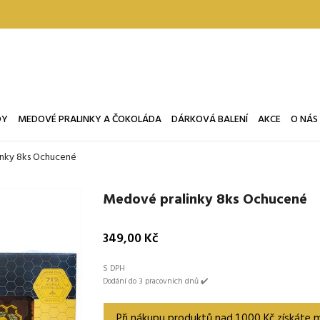
DY
MEDOVÉ PRALINKY A ČOKOLÁDA
DÁRKOVÁ BALENÍ
AKCE
O NÁS
nky 8ks Ochucené
Medové pralinky 8ks Ochucené
349,00 Kč
S DPH
Dodání do 3 pracovních dnů ✔️
Při nákupu produktů nad 1.000 Kč získáte