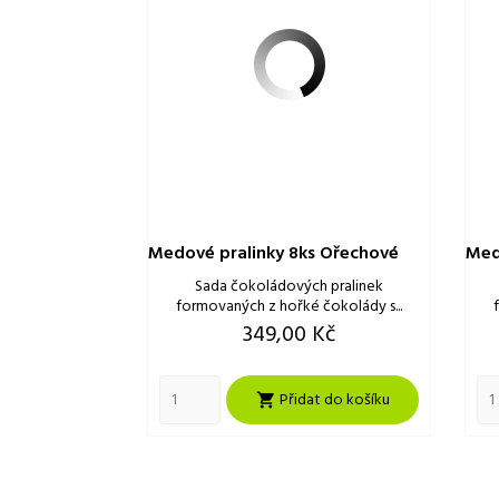
Medové pralinky 8ks Ořechové
Med
Sada čokoládových pralinek
formovaných z hořké čokolády s...
Cena
349,00 Kč
Přidat do košíku
