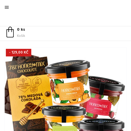

0 ks
Košík
- 129,00 KČ