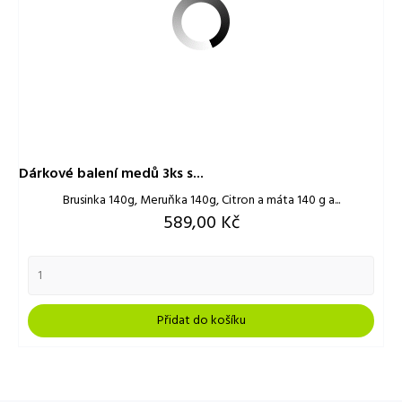
Dárkové balení medů 3ks s...
Brusinka 140g, Meruňka 140g, Citron a máta 140 g a...
Cena
589,00 Kč
Přidat do košíku