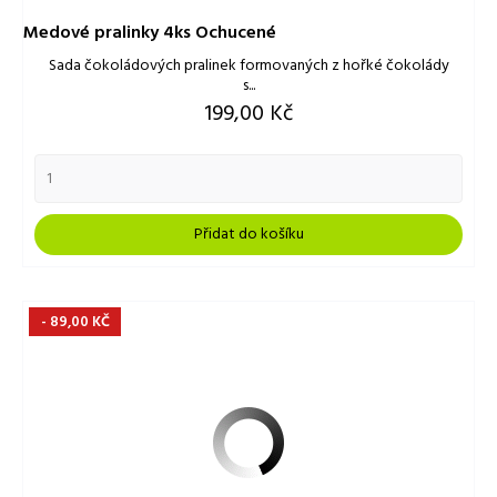
Medové pralinky 4ks Ochucené
Sada čokoládových pralinek formovaných z hořké čokolády
s...
Cena
199,00 Kč
Přidat do košíku
- 89,00 KČ