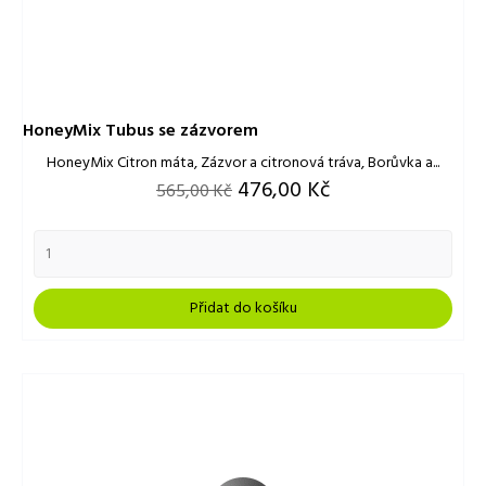
HoneyMix Tubus se zázvorem
HoneyMix Citron máta, Zázvor a citronová tráva, Borůvka a...
Běžná
Cena
476,00 Kč
565,00 Kč
cena
Přidat do košíku