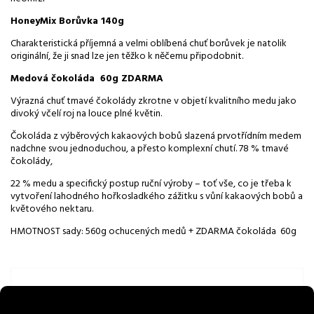
HoneyMix Borůvka 140g
Charakteristická příjemná a velmi oblíbená chuť borůvek je natolik
originální, že ji snad lze jen těžko k něčemu připodobnit.
Medová čokoláda 60g ZDARMA
Výrazná chuť tmavé čokolády zkrotne v objetí kvalitního medu jako
divoký včelí roj na louce plné květin.
Čokoláda z výběrových kakaových bobů slazená prvotřídním medem
nadchne svou jednoduchou, a přesto komplexní chutí. 78 % tmavé
čokolády,
22 % medu a specifický postup ruční výroby – toť vše, co je třeba k
vytvoření lahodného hořkosladkého zážitku s vůní kakaových bobů a
květového nektaru.
HMOTNOST sady: 560g ochucených medů + ZDARMA čokoláda 60g
Detaily