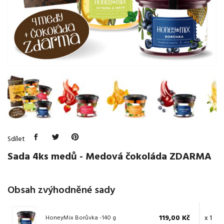
Sdílet
Sada 4ks medů - Medová čokoláda ZDARMA
Obsah zvýhodněné sady
119,00 Kč
x 1
HoneyMix Borůvka -140 g