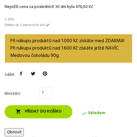
Nejnižší cena za posledních 30 dní byla
476,00 Kč
S DPH
Dodání do 3 pracovních dnů ✔️
Při nákupu produktů nad 1.000 Kč získáte med ZDARMA!
Při nákupu produktů nad 1.600 Kč získáte ještě NAVÍC
Medovou čokoládu 90g.
Sdílet
Množství
PŘIDAT DO KOŠÍKU

Skladem
