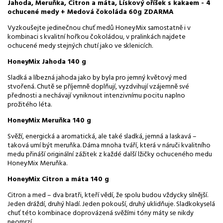
Jahoda, Meruňka, Citron a máta,
Lískový oříšek s kakaem
- 4
ochucené medy + Medová čokoláda 60g ZDARMA
Vyzkoušejte jedinečnou chuť medů HoneyMix samostatně i v
kombinaci s kvalitní hořkou čokoládou, v pralinkách najdete
ochucené medy stejných chutí jako ve sklenicích.
HoneyMix Jahoda 140 g
Sladká a líbezná jahoda jako by byla pro jemný květový med
stvořená. Chutě se příjemně doplňují, vyzdvihují vzájemně své
přednosti a nechávají vyniknout intenzivnímu pocitu naplno
prožitého léta.
HoneyMix Meruňka 140 g
Svěží, energická a aromatická, ale také sladká, jemná a laskavá –
taková umí být meruňka. Dáma mnoha tváří, která v náruči kvalitního
medu přináší originální zážitek z každé další lžičky ochuceného medu
HoneyMix Meruňka.
HoneyMix Citron a máta 140 g
Citron a med – dva bratři, kteří vědí, že spolu budou vždycky silnější.
Jeden dráždí, druhý hladí. Jeden pokouší, druhý uklidňuje. Sladkokyselá
chuť této kombinace doprovázená svěžími tóny máty se nikdy
neomrzí