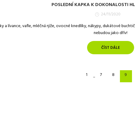
POSLEDNÍ KAPKA K DOKONALOSTI H
24/11/2020
ky a lívance, vafle, mléčná rýže, ovocné knedlíky, nákypy, dukátové bucht
nebudou jako dřív!
ČÍST DÁLE
1
7
8
9
...