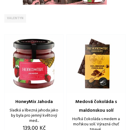
VALENTYN
HoneyMix Jahoda
Medová čokoláda s
maldonskou solí
Sladká a líbezná jahoda jako
by byla pro jemný květový
Hořká čokoláda s medem a
med...
mořskou solí. Výrazná chuť
Cena
139,00 Kč
tmavé...