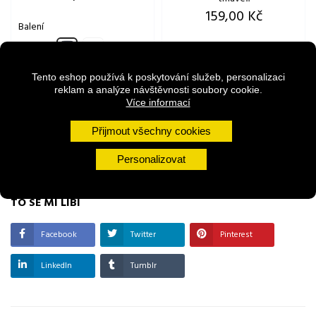
Cena
159,00 Kč
Balení
140
250
g
g
250g
140g
Tento eshop používá k poskytování služeb, personalizaci
reklam a analýze návštěvnosti soubory cookie.
Přidat do košíku
Více informací
Přijmout všechny cookies
Přidat do košíku
Personalizovat
TO SE MI LÍBÍ
Facebook
Twitter
Pinterest
LinkedIn
Tumblr