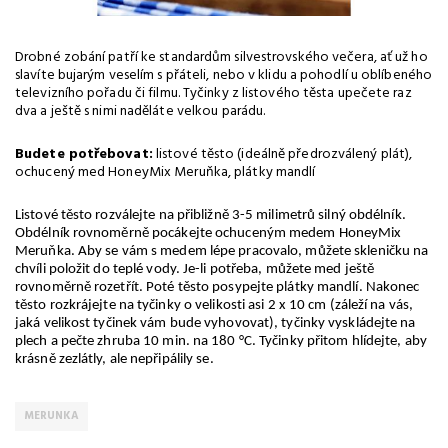
Drobné zobání patří ke standardům silvestrovského večera, ať už ho
slavíte bujarým veselím s přáteli, nebo v klidu a pohodlí u oblíbeného
televizního pořadu či filmu. Tyčinky z listového těsta upečete raz
dva a ještě s nimi naděláte velkou parádu.
Budete potřebovat:
listové těsto (ideálně předrozválený plát),
ochucený med HoneyMix Meruňka, plátky mandlí
Listové těsto rozválejte na přibližně 3-5 milimetrů silný obdélník.
Obdélník rovnoměrně pocákejte ochuceným medem HoneyMix
Meruňka. Aby se vám s medem lépe pracovalo, můžete skleničku na
chvíli položit do teplé vody. Je-li potřeba, můžete med ještě
rovnoměrně rozetřít. Poté těsto posypejte plátky mandlí. Nakonec
těsto rozkrájejte na tyčinky o velikosti asi 2 x 10 cm (záleží na vás,
jaká velikost tyčinek vám bude vyhovovat), tyčinky vyskládejte na
plech a pečte zhruba 10 min. na 180 °C. Tyčinky přitom hlídejte, aby
krásně zezlátly, ale nepřipálily se.
MERUNKA