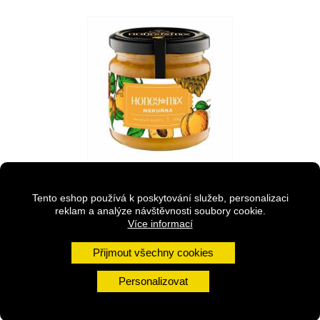
HoneyMix Meruňka
Tento eshop používá k poskytování služeb, personalizaci
Svěží, energická a aromatická,
reklam a analýze návštěvnosti soubory cookie.
ale také sladká, jemná a...
Více informací
Cena
139,00 Kč
Přijmout všechny cookies
Balení
Personalizovat
140
250
g
g
250g
140g