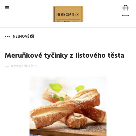

NEJNOVĚJŠÍ
Meruňkové tyčinky z listového těsta
Kategorie:
Chuť
list